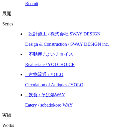
Recruit
展開
Series
_ 設計施工 / 株式会社 SWAY DESIGN
Design & Construction / SWAY DESIGN inc.
_ 不動産 / よいチョイス
Real estate / YOI CHOICE
_ 古物流通 / YOLO
Circulation of Antiques / YOLO
_ 飲食 / そば処WAY
Eatery / sobadokoro WAY
実績
Works