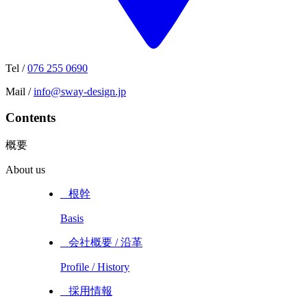
Tel /
076 255 0690
Mail /
info@sway-design.jp
Contents
概要
About us
_ 根幹
Basis
_ 会社概要 / 沿革
Profile / History
_ 採用情報