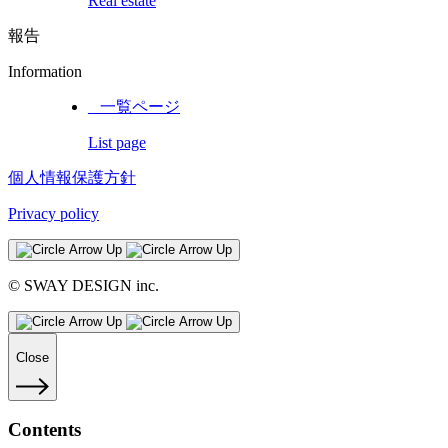
Real estate
報告
Information
_ 一覧ページ
List page
個人情報保護方針
Privacy policy
© SWAY DESIGN inc.
Close
Contents