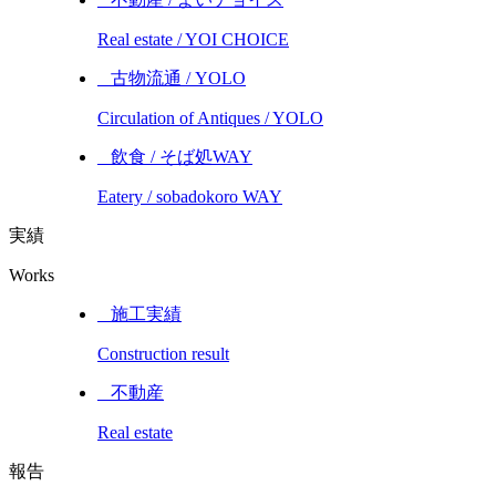
Real estate / YOI CHOICE
_ 古物流通 / YOLO
Circulation of Antiques / YOLO
_ 飲食 / そば処WAY
Eatery / sobadokoro WAY
実績
Works
_ 施工実績
Construction result
_ 不動産
Real estate
報告