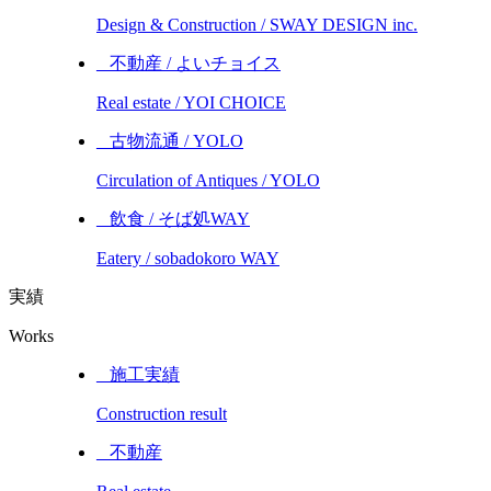
Design & Construction / SWAY DESIGN inc.
_ 不動産 / よいチョイス
Real estate / YOI CHOICE
_ 古物流通 / YOLO
Circulation of Antiques / YOLO
_ 飲食 / そば処WAY
Eatery / sobadokoro WAY
実績
Works
_ 施工実績
Construction result
_ 不動産