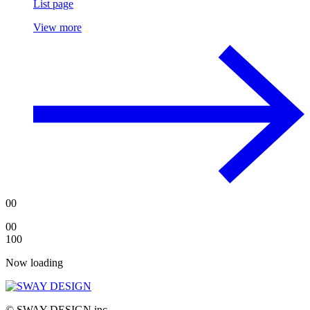
List page
View more
00
00
100
Now loading
© SWAY DESIGN inc.