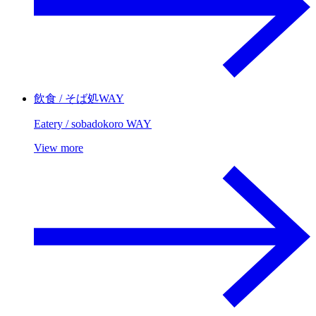
飲食 / そば処WAY
Eatery / sobadokoro WAY
View more