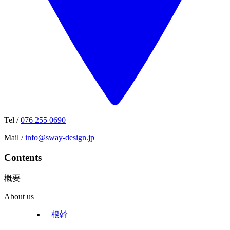
Tel /
076 255 0690
Mail /
info@sway-design.jp
Contents
概要
About us
_ 根幹