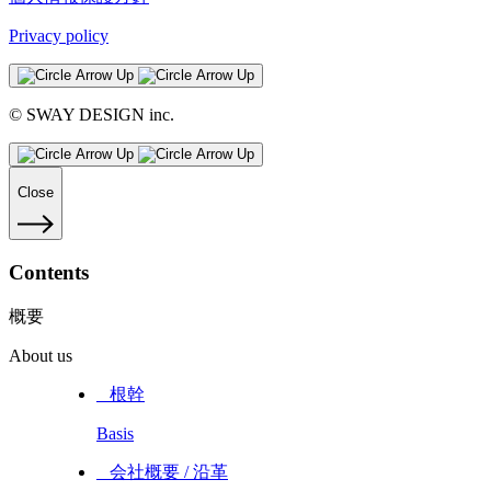
Privacy policy
© SWAY DESIGN inc.
Close
Contents
概要
About us
_ 根幹
Basis
_ 会社概要 / 沿革