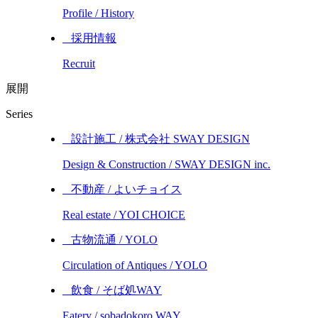
Profile / History
_ 採用情報
Recruit
展開
Series
_ 設計施工 / 株式会社 SWAY DESIGN
Design & Construction / SWAY DESIGN inc.
_ 不動産 / よいチョイス
Real estate / YOI CHOICE
_ 古物流通 / YOLO
Circulation of Antiques / YOLO
_ 飲食 / そば処WAY
Eatery / sobadokoro WAY